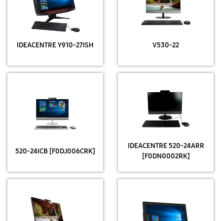
IDEACENTRE Y910-27ISH
V530-22
IDEACENTRE 520-24ARR
520-24ICB [F0DJ006CRK]
[F0DN0002RK]