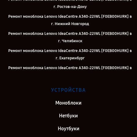
г. Ростов-на-Дону
Ремонт моноблока Lenovo IdeaCentre A340-22IWL [F0EB00HURK] в
г. Нижний Новгород
Ремонт моноблока Lenovo IdeaCentre A340-22IWL [F0EB00HURK] в
г. Челябинск
Ремонт моноблока Lenovo IdeaCentre A340-22IWL [F0EB00HURK] в
г. Екатеринбург
Ремонт моноблока Lenovo IdeaCentre A340-22IWL [F0EB00HURK] в
г. Казань
Ремонт моноблока Lenovo IdeaCentre A340-22IWL [F0EB00HURK] в
УСТРОЙСТВА
г. Москва
Ремонт моноблока Lenovo IdeaCentre A340-22IWL [F0EB00HURK] в
Моноблоки
г. Санкт-Петербург
Нетбуки
Ноутбуки