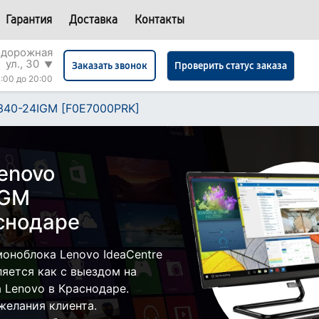
Гарантия
Доставка
Контакты
одорожная
ул., 30
▼
Проверить статус заказа
Заказать звонок
:00 до 20:00
A340-24IGM [F0E7000PRK]
enovo
IGM
снодаре
оноблока Lenovo IdeaCentre
яется как с выездом на
а Lenovo в Краснодаре.
желания клиента.