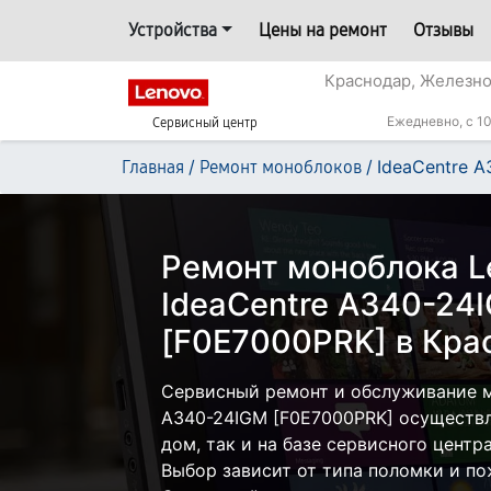
Устройства
Цены на ремонт
Отзывы
Краснодар, Железн
Ежедневно, с 10
Сервисный центр
/
/
IdeaCentre 
Главная
Ремонт моноблоков
Ремонт моноблока L
IdeaCentre A340-24
[F0E7000PRK] в Кра
Сервисный ремонт и обслуживание м
A340-24IGM [F0E7000PRK] осуществл
дом, так и на базе сервисного центр
Выбор зависит от типа поломки и по