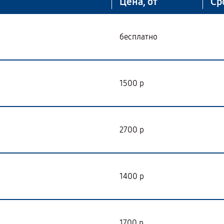
Цена, от
Ср
бесплатно
1500 р
2700 р
1400 р
1700 р