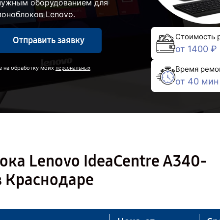
 нужным оборудованием для
моноблоков Lenovo.
Стоимость 
Отправить заявку
от 1400 ₽
Время ремо
е на обработку моих
персональных
от 40 мин
ка Lenovo IdeaCentre A340-
в Краснодаре