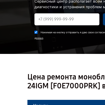
Сервисный центр располагает всем
диагностики и устранения проблем 
Нажимая на кнопку отправить я даю свое согласи
.
данных
Цена ремонта монобло
24IGM [F0E7000PRK] 