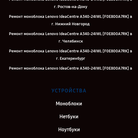
г. Ростов-на-Дону
Ремонт моноблока Lenovo IdeaCentre A340-24IWL [F0E800A7RK] в
г. Нижний Новгород
Ремонт моноблока Lenovo IdeaCentre A340-24IWL [F0E800A7RK] в
г. Челябинск
Ремонт моноблока Lenovo IdeaCentre A340-24IWL [F0E800A7RK] в
г. Екатеринбург
Ремонт моноблока Lenovo IdeaCentre A340-24IWL [F0E800A7RK] в
г. Казань
Ремонт моноблока Lenovo IdeaCentre A340-24IWL [F0E800A7RK] в
УСТРОЙСТВА
г. Москва
Ремонт моноблока Lenovo IdeaCentre A340-24IWL [F0E800A7RK] в
Моноблоки
г. Санкт-Петербург
Нетбуки
Ноутбуки