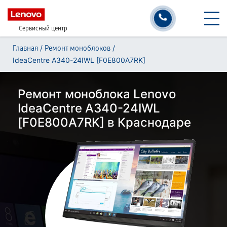
Сервисный центр
/
/
Главная
Ремонт моноблоков
IdeaCentre A340-24IWL [F0E800A7RK]
Ремонт моноблока Lenovo
IdeaCentre A340-24IWL
[F0E800A7RK] в Краснодаре