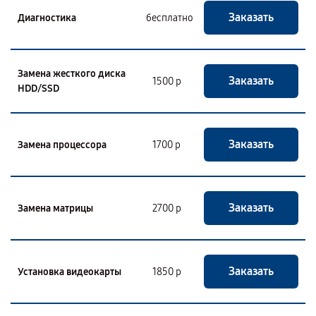
Заказать
Диагностика
бесплатно
Замена жесткого диска
Заказать
1500 р
HDD/SSD
Заказать
Замена процессора
1700 р
Заказать
Замена матрицы
2700 р
Заказать
Установка видеокарты
1850 р