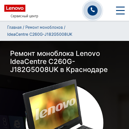
Сервисный центр
/
/
Главная
Ремонт моноблоков
IdeaCentre C260G-J182G5008UK
Ремонт моноблока Lenovo
IdeaCentre C260G-
J182G5008UK в Краснодаре