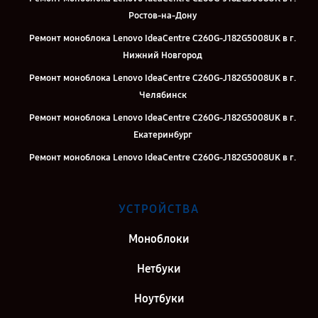
Ростов-на-Дону
Ремонт моноблока Lenovo IdeaCentre C260G-J182G5008UK в г.
Нижний Новгород
Ремонт моноблока Lenovo IdeaCentre C260G-J182G5008UK в г.
Челябинск
Ремонт моноблока Lenovo IdeaCentre C260G-J182G5008UK в г.
Екатеринбург
Ремонт моноблока Lenovo IdeaCentre C260G-J182G5008UK в г.
Казань
Ремонт моноблока Lenovo IdeaCentre C260G-J182G5008UK в г.
УСТРОЙСТВА
Москва
Ремонт моноблока Lenovo IdeaCentre C260G-J182G5008UK в г.
Моноблоки
Санкт-Петербург
Нетбуки
Ноутбуки