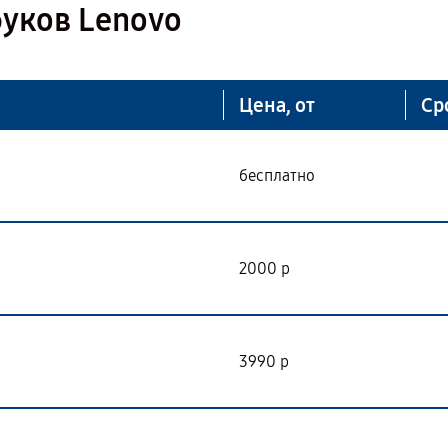
уков Lenovo
Цена, от
Ср
бесплатно
2000 р
3990 р