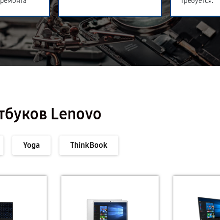
 ремонта
требуется.
тбуков Lenovo
Yoga
ThinkBook