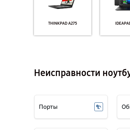
THINKPAD A275
IDEAPAD
Неисправности ноутб
Порты
Об