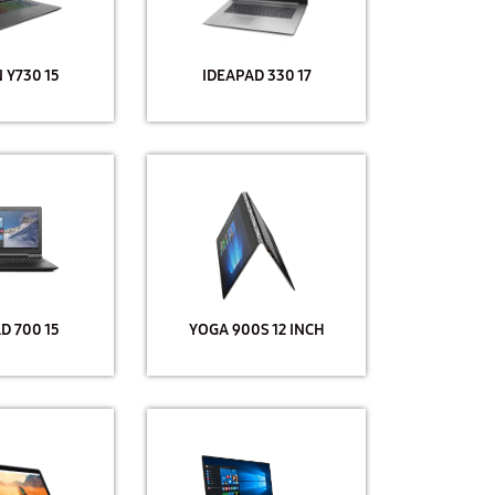
 Y730 15
IDEAPAD 330 17
D 700 15
YOGA 900S 12 INCH