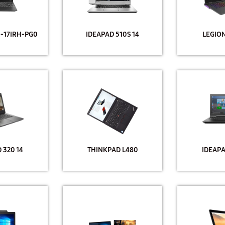
-17IRH-PG0
IDEAPAD 510S 14
LEGION
 320 14
THINKPAD L480
IDEAPA