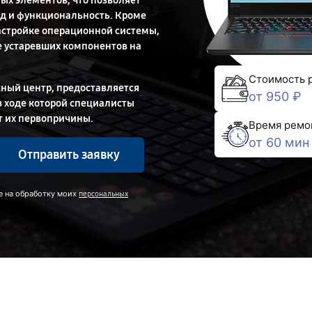
ых элементов, что позволяет
ид и функциональность. Кроме
настройке операционной системы,
 устаревших компонентов на
Стоимость 
ный центр, предоставляется
от 950 ₽
в ходе которой специалисты
т их первопричины.
Время ремо
от 60 мин
Отправить заявку
е на обработку моих
персональных