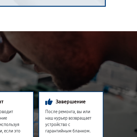
нт
Завершение
оводит
После ремонта, вы или
ение
наш курьер возвращает
 используя
устройство с
и, если это
гарантийным бланком.