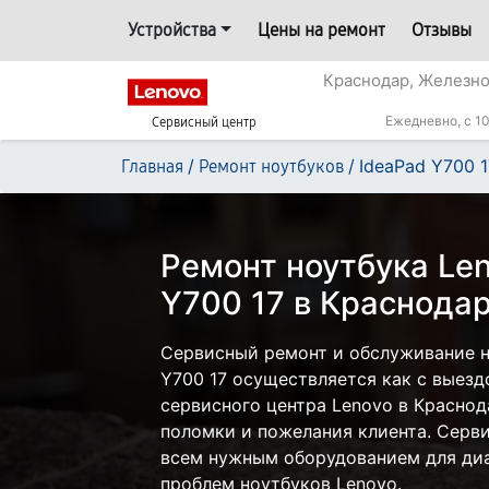
Устройства
Цены на ремонт
Отзывы
Краснодар, Железн
Ежедневно, с 10
Сервисный центр
/
/
IdeaPad Y700 1
Главная
Ремонт ноутбуков
Ремонт ноутбука Len
Y700 17 в Краснода
Сервисный ремонт и обслуживание н
Y700 17 осуществляется как с выездо
сервисного центра Lenovo в Краснод
поломки и пожелания клиента. Серв
всем нужным оборудованием для диа
проблем ноутбуков Lenovo.