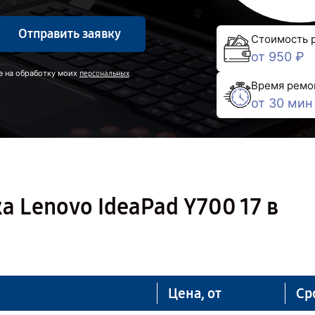
Отправить заявку
Стоимость 
от 950 ₽
е на обработку моих
персональных
Время ремо
от 30 мин
а Lenovo IdeaPad Y700 17 в
Цена, от
Ср