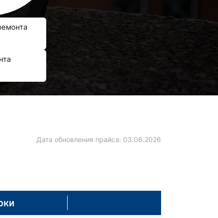
ремонта
нта
Дата обновления прайса:
03.08.2026
оки