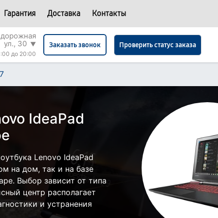
Гарантия
Доставка
Контакты
одорожная
ул., 30
▼
Проверить статус заказа
Заказать звонок
:00 до 20:00
7
ovo IdeaPad
ре
оутбука Lenovo IdeaPad
м на дом, так и на базе
аре. Выбор зависит от типа
исный центр располагает
гностики и устранения