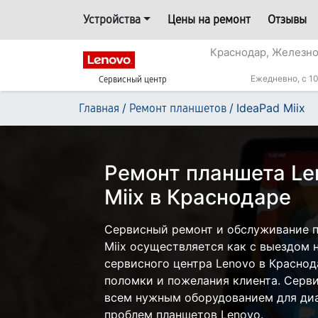
Устройства
Цены на ремонт
Отзывы
Краснодар, Железн
Ежедневно, с 10
Сервисный центр
/
/
IdeaPad Miix
Главная
Ремонт планшетов
Ремонт планшета Le
Miix в Краснодаре
Сервисный ремонт и обслуживание п
Miix осуществляется как с выездом н
сервисного центра Lenovo в Краснод
поломки и пожелания клиента. Серв
всем нужным оборудованием для диа
проблем планшетов Lenovo.