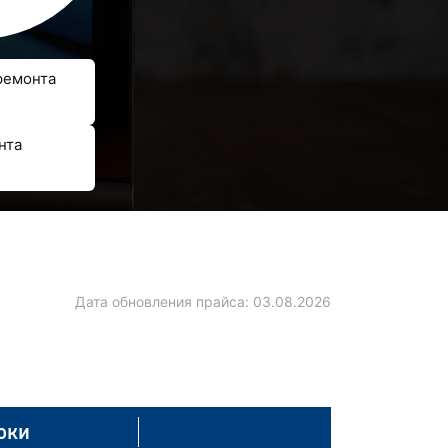
ремонта
нта
Дата обновления прайса:
03.08.2026
оки