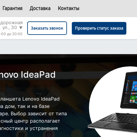
Гарантия
Доставка
Контакты
одорожная
ул., 30
▼
Проверить статус заказа
Заказать звонок
:00 до 20:00
novo IdeaPad
ланшета Lenovo IdeaPad
а дом, так и на базе
аре. Выбор зависит от типа
исный центр располагает
гностики и устранения