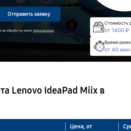
Отправить заявку
Стоимость 
от 1400 ₽
е на обработку моих
персональных
Время ремо
от 40 мин
а Lenovo IdeaPad Miix в
Цена, от
Ср