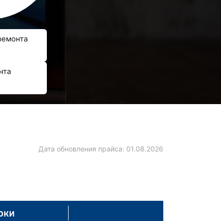
ремонта
нта
Дата обновления прайса:
01.08.2026
оки