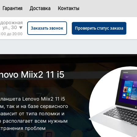
Гарантия
Доставка
Контакты
одорожная
ул., 30
▼
Проверить статус заказа
Заказать звонок
:00 до 20:00
ovo Miix2 11 i5
аншета Lenovo Miix2 11 i5
, так и на базе сервисного
зависит от типа поломки и
р располагает всем нужным
странения проблем