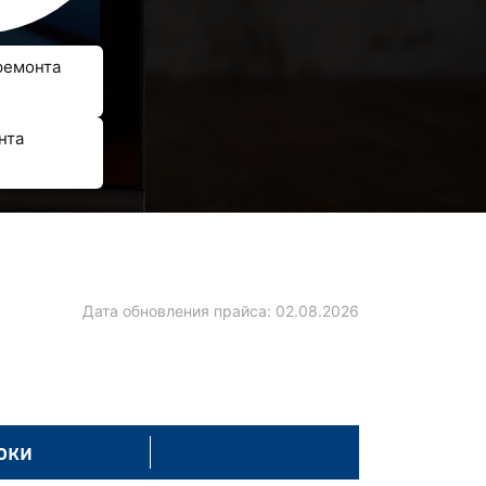
ремонта
нта
Дата обновления прайса:
02.08.2026
оки