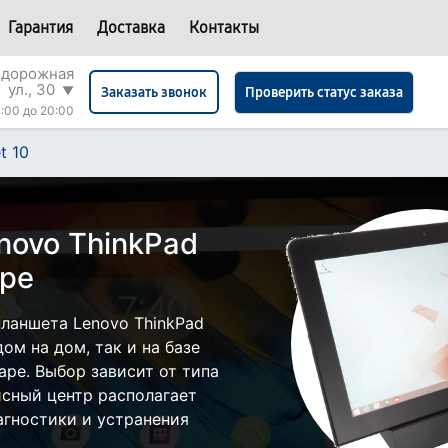
Гарантия
Доставка
Контакты
одорожная
ул., 30
▼
Проверить статус заказа
Заказать звонок
:00 до 20:00
t 10
novo ThinkPad
аре
ланшета Lenovo ThinkPad
ом на дом, так и на базе
аре. Выбор зависит от типа
исный центр располагает
гностики и устранения