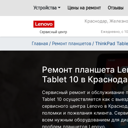
Устройства
Цены на ремонт
Отзывы
Краснодар, Железн
Ежедневно, с 10
Сервисный центр
/
/
ThinkPad Table
Главная
Ремонт планшетов
Ремонт планшета Le
Tablet 10 в Краснод
Сервисный ремонт и обслуживание п
Tablet 10 осуществляется как с выезд
сервисного центра Lenovo в Краснод
поломки и пожелания клиента. Серв
всем нужным оборудованием для диа
проблем планшетов Lenovo.