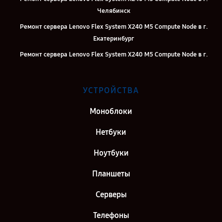
Челябинск
Ремонт сервера Lenovo Flex System X240 M5 Compute Node в г.
Екатеринбург
Ремонт сервера Lenovo Flex System X240 M5 Compute Node в г.
Казань
Ремонт сервера Lenovo Flex System X240 M5 Compute Node в г.
УСТРОЙСТВА
Москва
Ремонт сервера Lenovo Flex System X240 M5 Compute Node в г.
Моноблоки
Санкт-Петербург
Нетбуки
Ноутбуки
Планшеты
Серверы
Телефоны