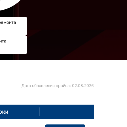
ремонта
нта
Дата обновления прайса:
02.08.2026
оки