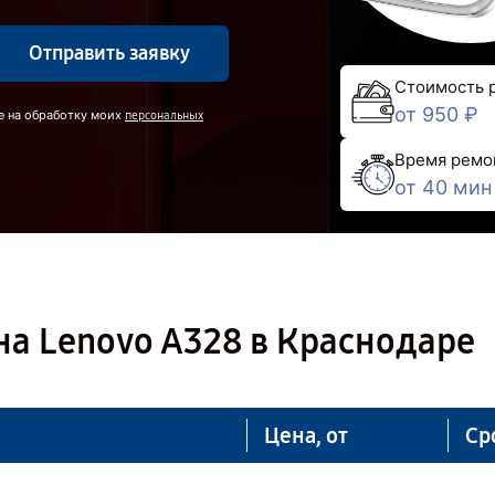
Отправить заявку
Стоимость 
от 950 ₽
е на обработку моих
персональных
Время ремо
от 40 мин
а Lenovo A328 в Краснодаре
Цена, от
Ср