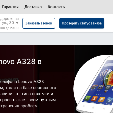
Гарантия
Доставка
Контакты
одорожная
ул., 30
▼
Проверить статус заказа
Заказать звонок
:00 до 20:00
novo A328 в
телефона Lenovo A328
, так и на базе сервисного
зависит от типа поломки и
р располагает всем нужным
странения проблем