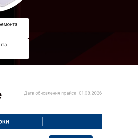
ремонта
нта
е
Дата обновления прайса:
01.08.2026
оки