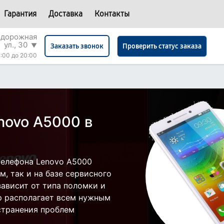
Гарантия
Доставка
Контакты
одорожная
ул., 30
▼
Проверить статус заказа
Заказать звонок
:00 до 20:00
novo A5000 в
телефона Lenovo A5000
, так и на базе сервисного
зависит от типа поломки и
р располагает всем нужным
странения проблем