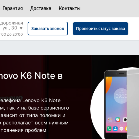
Гарантия
Доставка
Контакты
одорожная
ул., 30
▼
Проверить статус заказа
Заказать звонок
:00 до 20:00
ovo K6 Note в
елефона Lenovo K6 Note
, так и на базе сервисного
зависит от типа поломки и
р располагает всем нужным
странения проблем