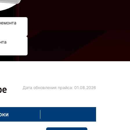
ремонта
нта
ре
Дата обновления прайса:
01.08.2026
оки