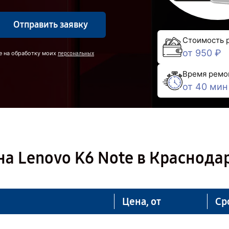
Отправить заявку
Стоимость 
от 950 ₽
е на обработку моих
персональных
Время ремо
от 40 мин
а Lenovo K6 Note в Краснода
Цена, от
Ср