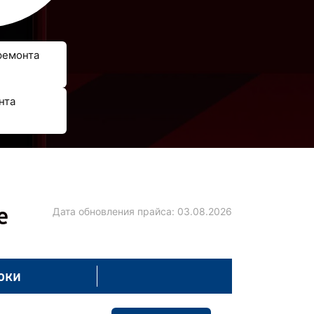
ремонта
нта
е
Дата обновления прайса:
03.08.2026
оки