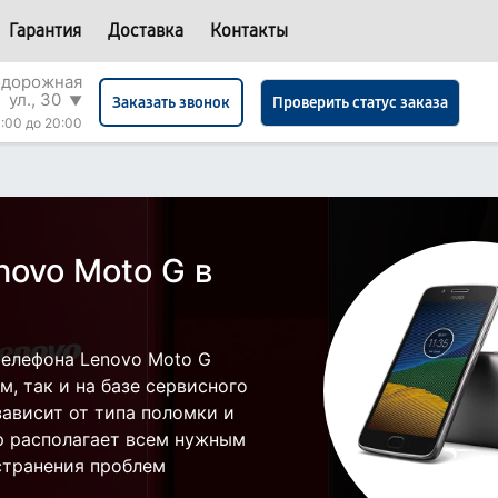
Гарантия
Доставка
Контакты
одорожная
ул., 30
▼
Проверить статус заказа
Заказать звонок
:00 до 20:00
novo Moto G в
елефона Lenovo Moto G
, так и на базе сервисного
зависит от типа поломки и
р располагает всем нужным
странения проблем