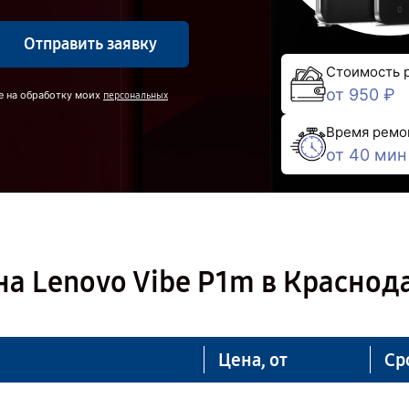
Отправить заявку
Стоимость 
от 950 ₽
е на обработку моих
персональных
Время ремо
от 40 мин
а Lenovo Vibe P1m в Краснод
Цена, от
Ср