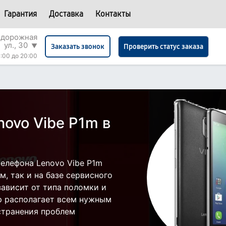
Гарантия
Доставка
Контакты
одорожная
ул., 30
▼
Проверить статус заказа
Заказать звонок
:00 до 20:00
ovo Vibe P1m в
елефона Lenovo Vibe P1m
, так и на базе сервисного
зависит от типа поломки и
р располагает всем нужным
странения проблем