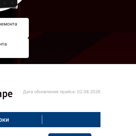
ремонта
нта
аре
Дата обновления прайса:
02.08.2026
оки