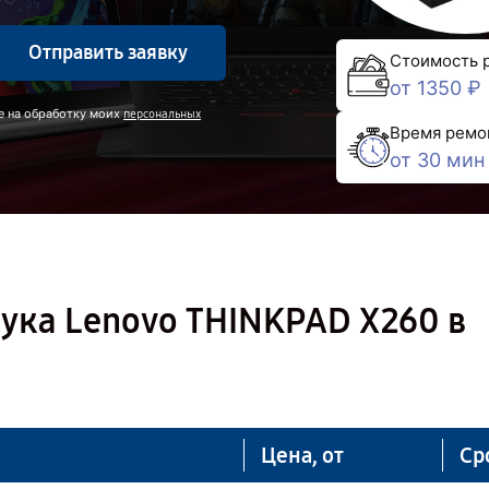
Отправить заявку
Стоимость 
от 1350 ₽
е на обработку моих
персональных
Время ремо
от 30 мин
ука Lenovo THINKPAD X260 в
Цена, от
Ср