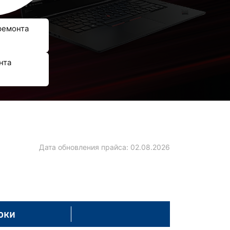
ремонта
нта
Дата обновления прайса:
02.08.2026
оки