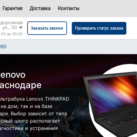
Гарантия
Доставка
Контакты
одорожная
ул., 30
▼
Проверить статус заказа
Заказать звонок
:00 до 20:00
260
Lenovo
раснодаре
льтрабука Lenovo THINKPAD
а дом, так и на базе
аре. Выбор зависит от типа
исный центр располагает
гностики и устранения