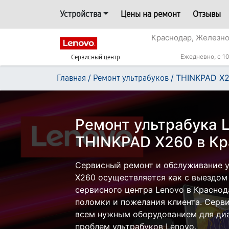
Устройства
Цены на ремонт
Отзывы
Краснодар, Железн
Ежедневно, с 10
Сервисный центр
/
/
THINKPAD X
Главная
Ремонт ультрабуков
Ремонт ультрабука 
THINKPAD X260 в К
Сервисный ремонт и обслуживание у
X260 осуществляется как с выездом н
сервисного центра Lenovo в Краснод
поломки и пожелания клиента. Серв
всем нужным оборудованием для диа
проблем ультрабуков Lenovo.