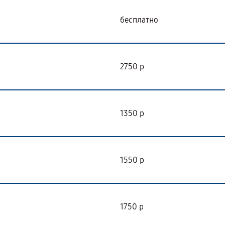
бесплатно
2750 р
1350 р
1550 р
1750 р